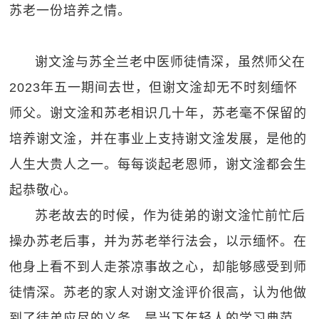
苏老一份培养之情。
谢文淦与苏全兰老中医师徒情深，虽然师父在
2023年五一期间去世，但谢文淦却无不时刻缅怀
师父。谢文淦和苏老相识几十年，苏老毫不保留的
培养谢文淦，并在事业上支持谢文淦发展，是他的
人生大贵人之一。每每谈起老恩师，谢文淦都会生
起恭敬心。
苏老故去的时候，作为徒弟的谢文淦忙前忙后
操办苏老后事，并为苏老举行法会，以示缅怀。在
他身上看不到人走茶凉事故之心，却能够感受到师
徒情深。苏老的家人对谢文淦评价很高，认为他做
到了徒弟应尽的义务，是当下年轻人的学习典范。