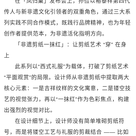
在「凤归巢」发布会上，孙俭以裕泰祥第四代
传人与新非遗文化引领者的双重角色，通过三大系
列实践不同合作模式，既践行品牌精神，也为年轻
创作者提供范本，为非遗活化指明方向。
「非遗剪纸一抹红」：让剪纸艺术 “穿” 在身
上
此系列以“西式礼服”为载体，打破了剪纸艺术
“平面观赏”的局限。设计师从非遗剪纸中提取两大
核心元素：一是吉祥纹样的文化寓意，二是镂空技
艺的视觉张力，再以“一抹红”作为色彩焦点，构建
出强烈的视觉对比。
在设计细节上，设计师没有简单堆砌剪纸符
号，而是将镂空工艺与礼服的剪裁结合 —— 比如