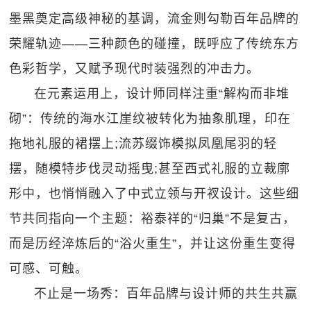
墨黑奠定高级神秘的基调，流金则勾勒百年品牌的
荣耀轨迹——三种颜色的碰撞，既呼应了传统东方
色彩哲学，又赋予现代时装强烈的冲击力。
在元素运用上，设计师同样注重“解构而非堆
砌”：传统的海水江崖纹被转化为抽象肌理，印在
拖地礼服的裙摆上;流苏缀饰模拟凤凰尾羽的轻
摆，随模特步伐灵动摇曳;甚至西式礼服的立裁廓
形中，也悄悄融入了中式立领与开衩设计。这些细
节共同指向一个主题：裕泰祥的“归巢”不是复古，
而是历经淬炼后的“浴火重生”，并让这份重生变得
可感、可触。
不止是一场秀：百年品牌与设计师的共生共赢