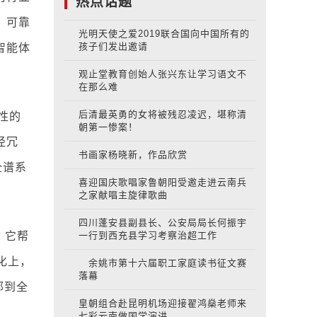
热点话题
、可靠
光明天使之爱2019联合国向中国所有的
智能体
孩子们发出邀请
观止堂教育创始人张兴东让学习语文不
在那么难
性的
后清最英勇的女将被残忍凌迟，堪称清
朝第一惨案！
径冗
书画家杨晓新，作品欣赏
全谱系
喜迎国庆歌唱家鲁朝阳受邀走进云南兵
之家献唱主旋律歌曲
四川蓬安县副县长、公安局局长何振宇
，它帮
一行到西充县学习考察治超工作
化上，
余姚市第十六届职工家庭读书征文赛
落幕
部到全
皇朝组合赴昆明机场迎接翟鸿燊老师来
七彩云南做国学演讲