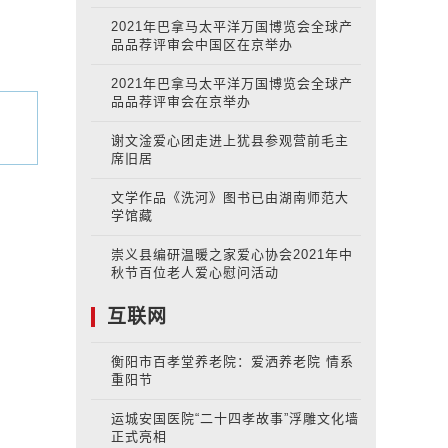
2021年巴拿马太平洋万国博览会全球产
品品荐评审会中国区在京举办
2021年巴拿马太平洋万国博览会全球产
品品荐评审会在京举办
谢文淦爱心团走进上犹县参观营前毛主
席旧居
文学作品《洗河》图书已由湖南师范大
学馆藏
崇义县编研温暖之家爱心协会2021年中
秋节百位老人爱心慰问活动
互联网
衡阳市百孝堂养老院：爱洒养老院 情系
重阳节
运城安国医院“二十四孝故事”浮雕文化墙
正式亮相