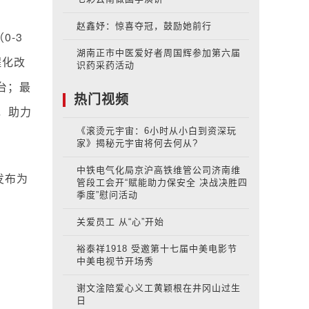
赵鑫妤：惊喜夺冠，鼓励她前行
-3
湖南正市中医爱好者周国辉参加第六届
程化改
识药采药活动
台；最
热门视频
，助力
《滚烫元宇宙：6小时从小白到资深玩
家》揭秘元宇宙将何去何从?
中铁电气化局京沪高铁维管公司济南维
发布为
管段工会开“赋能助力保安全 决战决胜四
季度”慰问活动
关爱员工 从“心”开始
裕泰祥1918 受邀第十七届中美电影节
中美电视节开场秀
谢文淦陪爱心义工黄颖根在井冈山过生
日